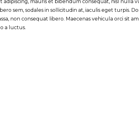
t adipiscing, mauris et bibendum consequat, nisl nulla vu
ibero sem, sodales in sollicitudin at, iaculis eget turpis. 
sa, non consequat libero. Maecenas vehicula orci sit amet
o a luctus.